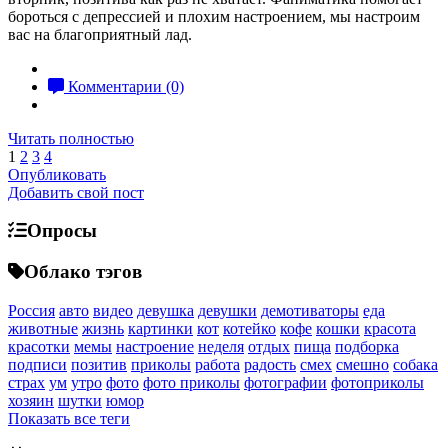
бороться с депрессией и плохим настроением, мы настроим
вас на благоприятный лад.
Комментарии (0)
Читать полностью
1
2
3
4
Опубликовать
Добавить свой пост
Опросы
Облако тэгов
Россия
авто
видео
девушка
девушки
демотиваторы
еда
животные
жизнь
картинки
кот
котейко
кофе
кошки
красота
красотки
мемы
настроение
неделя
отдых
пища
подборка
подписи
позитив
приколы
работа
радость
смех
смешно
собака
страх
ум
утро
фото
фото приколы
фотографии
фотоприколы
хозяин
шутки
юмор
Показать все теги