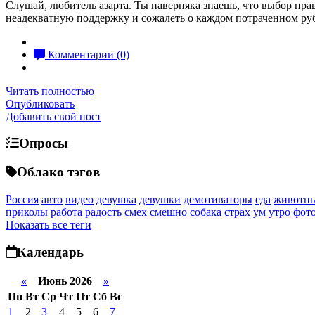
Слушай, любитель азарта. Ты наверняка знаешь, что выбор пр
неадекватную поддержку и сожалеть о каждом потраченном ру
Комментарии (0)
Читать полностью
Опубликовать
Добавить свой пост
Опросы
Облако тэгов
Россия
авто
видео
девушка
девушки
демотиваторы
еда
животн
приколы
работа
радость
смех
смешно
собака
страх
ум
утро
фот
Показать все теги
Календарь
«
Июнь 2026
»
Пн
Вт
Ср
Чт
Пт
Сб
Вс
1
2
3
4
5
6
7