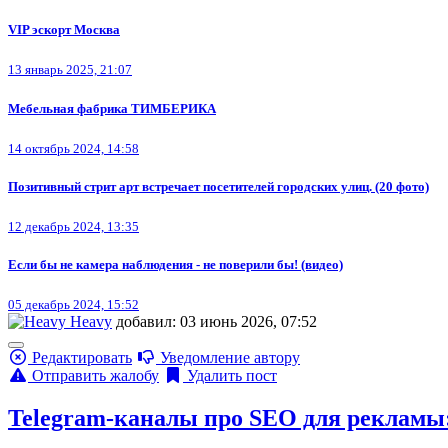
VIP эскорт Москва
13 январь 2025, 21:07
Мебельная фабрика ТИМБЕРИКА
14 октябрь 2024, 14:58
Позитивный стрит арт встречает посетителей городских улиц. (20 фото)
12 декабрь 2024, 13:35
Если бы не камера наблюдения - не поверили бы! (видео)
05 декабрь 2024, 15:52
Heavy
добавил: 03 июнь 2026, 07:52
Редактировать
Уведомление автору
Отправить жалобу
Удалить пост
Telegram-каналы про SEO для рекламы: