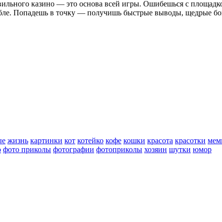
авильного казино — это основа всей игры. Ошибешься с площадк
бле. Попадешь в точку — получишь быстрые выводы, щедрые бон
ые
жизнь
картинки
кот
котейко
кофе
кошки
красота
красотки
мем
о
фото приколы
фотографии
фотоприколы
хозяин
шутки
юмор