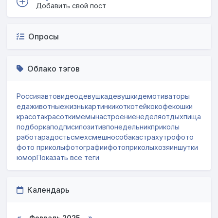
Добавить свой пост
Опросы
Облако тэгов
Россия
авто
видео
девушка
девушки
демотиваторы
еда
животные
жизнь
картинки
кот
котейко
кофе
кошки
красота
красотки
мемы
настроение
неделя
отдых
пища
подборка
подписи
позитив
понедельник
приколы
работа
радость
смех
смешно
собака
страх
утро
фото
фото приколы
фотографии
фотоприколы
хозяин
шутки
юмор
Показать все теги
Календарь
«
Февраль 2025
»