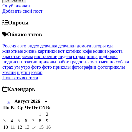
Опубликовать
Добавить свой пост
Опросы
Облако тэгов
Россия
авто
видео
девушка
девушки
демотиваторы
еда
животные
жизнь
картинки
кот
котейко
кофе
кошки
красота
красотки
мемы
настроение
неделя
отдых
пища
подборка
подписи
позитив
приколы
работа
радость
смех
смешно
собака
страх
ум
утро
фото
фото приколы
фотографии
фотоприколы
хозяин
шутки
юмор
Показать все теги
Календарь
«
Август 2026 »
Пн
Вт
Ср
Чт
Пт
Сб
Вс
1
2
3
4
5
6
7
8
9
10
11
12
13
14
15
16