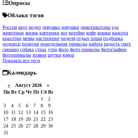
Опросы
Облако тэгов
Россия
авто
видео
девушка
девушки
демотиваторы
еда
животные
жизнь
картинки
кот
котейко
кофе
кошки
красота
красотки
мемы
настроение
неделя
отдых
пища
подборка
подписи
позитив
понедельник
приколы
работа
радость
смех
смешно
собака
страх
утро
фото
фото приколы
фотографии
фотоприколы
хозяин
шутки
юмор
Показать все теги
Календарь
«
Август 2026 »
Пн
Вт
Ср
Чт
Пт
Сб
Вс
1
2
3
4
5
6
7
8
9
10
11
12
13
14
15
16
17
18
19
20
21
22
23
24
25
26
27
28
29
30
31