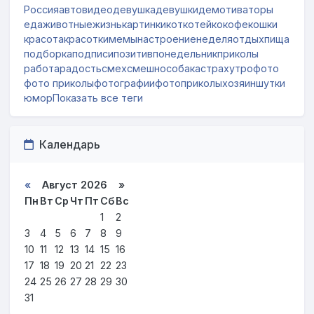
Россия
авто
видео
девушка
девушки
демотиваторы
еда
животные
жизнь
картинки
кот
котейко
кофе
кошки
красота
красотки
мемы
настроение
неделя
отдых
пища
подборка
подписи
позитив
понедельник
приколы
работа
радость
смех
смешно
собака
страх
утро
фото
фото приколы
фотографии
фотоприколы
хозяин
шутки
юмор
Показать все теги
Календарь
«
Август 2026 »
Пн
Вт
Ср
Чт
Пт
Сб
Вс
1
2
3
4
5
6
7
8
9
10
11
12
13
14
15
16
17
18
19
20
21
22
23
24
25
26
27
28
29
30
31