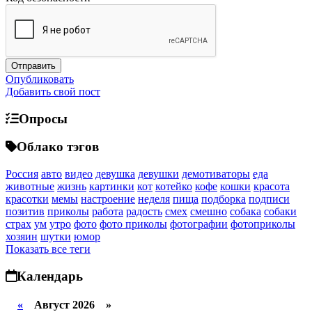
Опубликовать
Добавить свой пост
Опросы
Облако тэгов
Россия
авто
видео
девушка
девушки
демотиваторы
еда
животные
жизнь
картинки
кот
котейко
кофе
кошки
красота
красотки
мемы
настроение
неделя
пища
подборка
подписи
позитив
приколы
работа
радость
смех
смешно
собака
собаки
страх
ум
утро
фото
фото приколы
фотографии
фотоприколы
хозяин
шутки
юмор
Показать все теги
Календарь
«
Август 2026 »