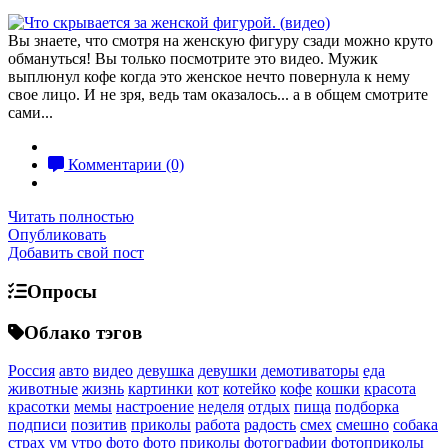
Вы знаете, что смотря на женскую фигуру сзади можно круто
обмануться! Вы только посмотрите это видео. Мужик
выплюнул кофе когда это женское нечто повернула к нему
свое лицо. И не зря, ведь там оказалось... а в общем смотрите
сами...
Комментарии (0)
Читать полностью
Опубликовать
Добавить свой пост
Опросы
Облако тэгов
Россия
авто
видео
девушка
девушки
демотиваторы
еда
животные
жизнь
картинки
кот
котейко
кофе
кошки
красота
красотки
мемы
настроение
неделя
отдых
пища
подборка
подписи
позитив
приколы
работа
радость
смех
смешно
собака
страх
ум
утро
фото
фото приколы
фотографии
фотоприколы