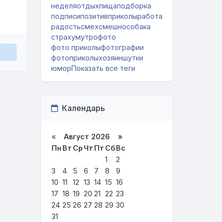
неделя
отдых
пища
подборка
подписи
позитив
приколы
работа
радость
смех
смешно
собака
страх
ум
утро
фото
фото приколы
фотографии
фотоприколы
хозяин
шутки
юмор
Показать все теги
Календарь
«
Август 2026 »
Пн
Вт
Ср
Чт
Пт
Сб
Вс
1
2
3
4
5
6
7
8
9
10
11
12
13
14
15
16
17
18
19
20
21
22
23
24
25
26
27
28
29
30
31