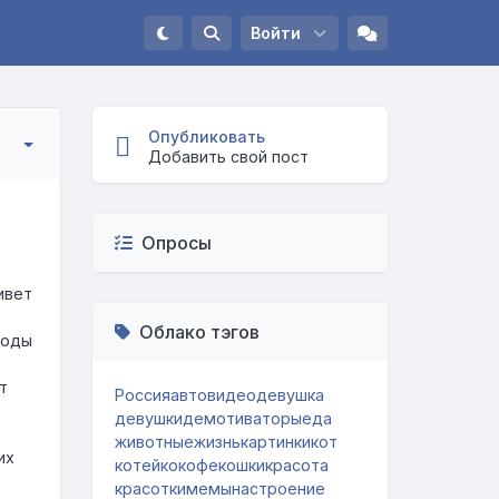
Войти
Опубликовать
Добавить свой пост
Опросы
ивет
Облако тэгов
роды
т
Россия
авто
видео
девушка
девушки
демотиваторы
еда
животные
жизнь
картинки
кот
их
котейко
кофе
кошки
красота
красотки
мемы
настроение