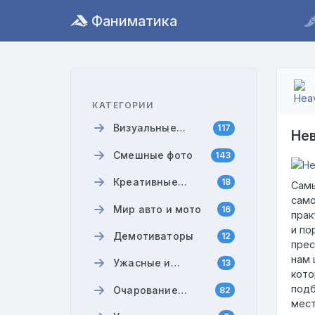
Фаниматика
КАТЕГОРИИ
Визуальные
117
Нев
истории
Смешные фото
143
Креативные
18
Самы
мемы
само
Мир авто и мото
16
прак
и по
Демотиваторы
12
прес
нам 
Ужасные и
13
кото
смешные
подб
Очарование
82
моменты
мест
девушек