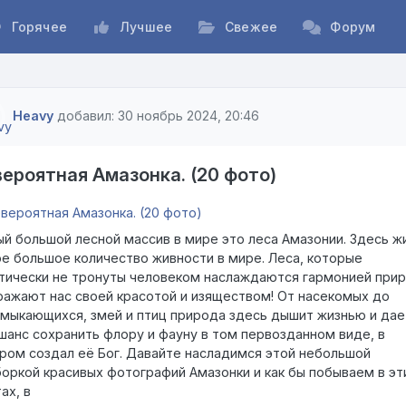
Горячее
Лучшее
Свежее
Форум
Heavy
добавил: 30 ноябрь 2024, 20:46
ероятная Амазонка. (20 фото)
й большой лесной массив в мире это леса Амазонии. Здесь ж
е большое количество живности в мире. Леса, которые
тически не тронуты человеком наслаждаются гармонией при
ражают нас своей красотой и изяществом! От насекомых до
мыкающихся, змей и птиц природа здесь дышит жизнью и дае
шанс сохранить флору и фауну в том первозданном виде, в
ром создал её Бог. Давайте насладимся этой небольшой
оркой красивых фотографий Амазонки и как бы побываем в эт
ах, в