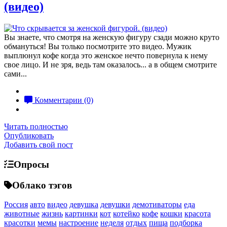
(видео)
Вы знаете, что смотря на женскую фигуру сзади можно круто
обмануться! Вы только посмотрите это видео. Мужик
выплюнул кофе когда это женское нечто повернула к нему
свое лицо. И не зря, ведь там оказалось... а в общем смотрите
сами...
Комментарии (0)
Читать полностью
Опубликовать
Добавить свой пост
Опросы
Облако тэгов
Россия
авто
видео
девушка
девушки
демотиваторы
еда
животные
жизнь
картинки
кот
котейко
кофе
кошки
красота
красотки
мемы
настроение
неделя
отдых
пища
подборка