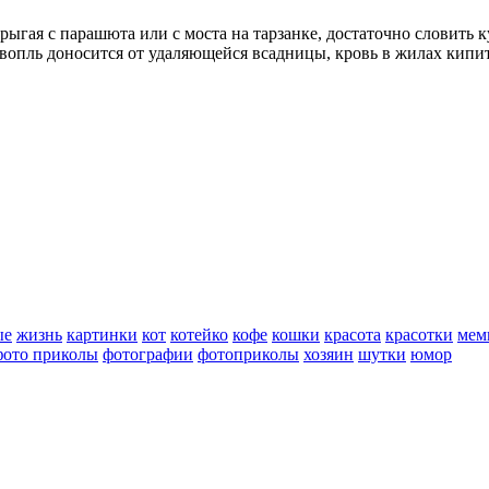
ыгая с парашюта или с моста на тарзанке, достаточно словить к
 вопль доносится от удаляющейся всадницы, кровь в жилах кипи
ые
жизнь
картинки
кот
котейко
кофе
кошки
красота
красотки
мем
фото приколы
фотографии
фотоприколы
хозяин
шутки
юмор