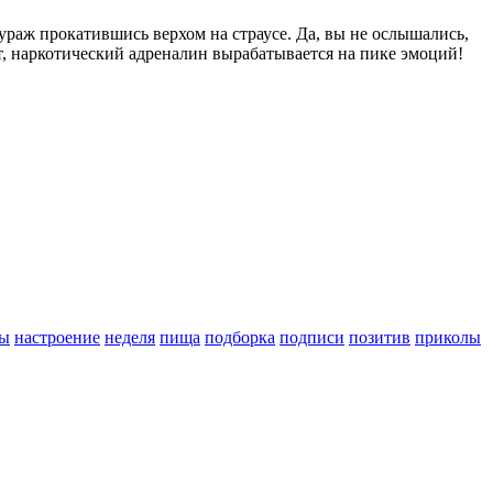
ураж прокатившись верхом на страусе. Да, вы не ослышались,
т, наркотический адреналин вырабатывается на пике эмоций!
ы
настроение
неделя
пища
подборка
подписи
позитив
приколы