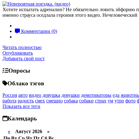
Хотите испытать адреналин? Не обязательно ловить эйфорию пр
именно страуса оседлала героиня этого видео. Нечеловеческий
Комментарии (0)
Читать полностью
Опубликовать
Добавить свой пост
Опросы
Облако тэгов
Россия
авто
видео
девушка
девушки
демотиваторы
еда
животн
работа
радость
смех
смешно
собака
собаки
страх
ум
утро
фото
Показать все теги
Календарь
«
Август 2026 »
Пн
Вт
Ср
Чт
Пт
Сб
Вс