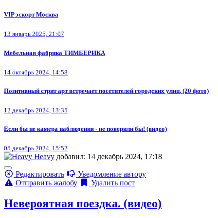
VIP эскорт Москва
13 январь 2025, 21:07
Мебельная фабрика ТИМБЕРИКА
14 октябрь 2024, 14:58
Позитивный стрит арт встречает посетителей городских улиц. (20 фото)
12 декабрь 2024, 13:35
Если бы не камера наблюдения - не поверили бы! (видео)
05 декабрь 2024, 15:52
Heavy
добавил: 14 декабрь 2024, 17:18
Редактировать
Уведомление автору
Отправить жалобу
Удалить пост
Невероятная поездка. (видео)