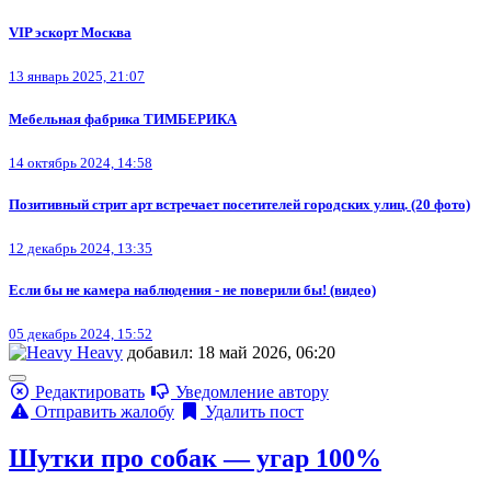
VIP эскорт Москва
13 январь 2025, 21:07
Мебельная фабрика ТИМБЕРИКА
14 октябрь 2024, 14:58
Позитивный стрит арт встречает посетителей городских улиц. (20 фото)
12 декабрь 2024, 13:35
Если бы не камера наблюдения - не поверили бы! (видео)
05 декабрь 2024, 15:52
Heavy
добавил: 18 май 2026, 06:20
Редактировать
Уведомление автору
Отправить жалобу
Удалить пост
Шутки про собак — угар 100%