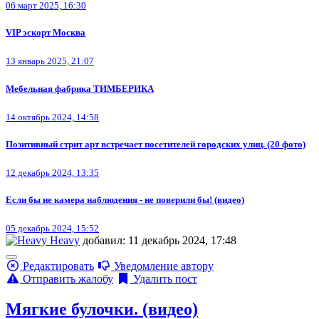
06 март 2025, 16:30
VIP эскорт Москва
13 январь 2025, 21:07
Мебельная фабрика ТИМБЕРИКА
14 октябрь 2024, 14:58
Позитивный стрит арт встречает посетителей городских улиц. (20 фото)
12 декабрь 2024, 13:35
Если бы не камера наблюдения - не поверили бы! (видео)
05 декабрь 2024, 15:52
Heavy
добавил: 11 декабрь 2024, 17:48
Редактировать
Уведомление автору
Отправить жалобу
Удалить пост
Мягкие булочки. (видео)