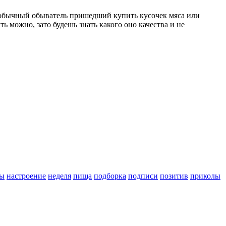
ет обычный обыватель пришедший купить кусочек мяса или
ть можно, зато будешь знать какого оно качества и не
ы
настроение
неделя
пища
подборка
подписи
позитив
приколы