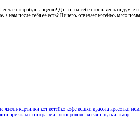
и? Сейчас попробую - оценю! Да что ты себе позволяешь подума
 а нам после тебя её есть? Ничего, отвечает котейко, мясо помы
ые
жизнь
картинки
кот
котейко
кофе
кошки
красота
красотки
мем
фото приколы
фотографии
фотоприколы
хозяин
шутки
юмор