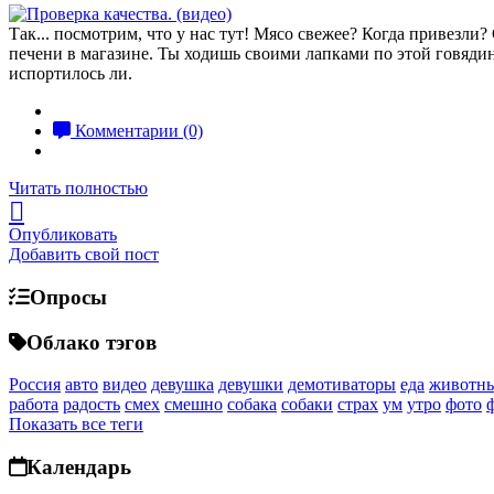
Так... посмотрим, что у нас тут! Мясо свежее? Когда привезл
печени в магазине. Ты ходишь своими лапками по этой говядине,
испортилось ли.
Комментарии (0)
Читать полностью
Опубликовать
Добавить свой пост
Опросы
Облако тэгов
Россия
авто
видео
девушка
девушки
демотиваторы
еда
животн
работа
радость
смех
смешно
собака
собаки
страх
ум
утро
фото
Показать все теги
Календарь