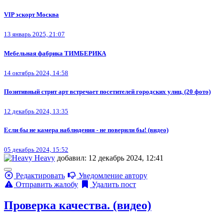
VIP эскорт Москва
13 январь 2025, 21:07
Мебельная фабрика ТИМБЕРИКА
14 октябрь 2024, 14:58
Позитивный стрит арт встречает посетителей городских улиц. (20 фото)
12 декабрь 2024, 13:35
Если бы не камера наблюдения - не поверили бы! (видео)
05 декабрь 2024, 15:52
Heavy
добавил: 12 декабрь 2024, 12:41
Редактировать
Уведомление автору
Отправить жалобу
Удалить пост
Проверка качества. (видео)