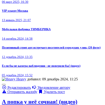
06 март 2025, 16:30
VIP эскорт Москва
13 январь 2025, 21:07
Мебельная фабрика ТИМБЕРИКА
14 октябрь 2024, 14:58
Позитивный стрит арт встречает посетителей городских улиц. (20 фото)
12 декабрь 2024, 13:35
Если бы не камера наблюдения - не поверили бы! (видео)
05 декабрь 2024, 15:52
Heavy
добавил: 09 декабрь 2024, 11:25
Редактировать
Уведомление автору
Отправить жалобу
Удалить пост
А попка у неё сочная! (видео)