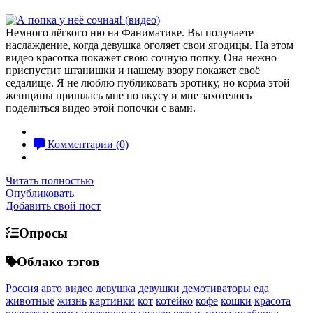
Немного лёгкого ню на Фаниматике. Вы получаете
наслаждение, когда девушка оголяет свои ягодицы. На этом
видео красотка покажет свою сочную попку. Она нежно
приспустит штанишки и нашему взору покажет своё
седалище. Я не люблю публиковать эротику, но корма этой
женщины пришлась мне по вкусу и мне захотелось
поделиться видео этой попочки с вами.
Комментарии (0)
Читать полностью
Опубликовать
Добавить свой пост
Опросы
Облако тэгов
Россия
авто
видео
девушка
девушки
демотиваторы
еда
животные
жизнь
картинки
кот
котейко
кофе
кошки
красота