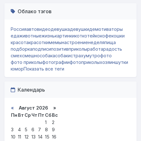
Облако тэгов
Россия
авто
видео
девушка
девушки
демотиваторы
еда
животные
жизнь
картинки
кот
котейко
кофе
кошки
красота
красотки
мемы
настроение
неделя
пища
подборка
подписи
позитив
приколы
работа
радость
смех
смешно
собака
собаки
страх
ум
утро
фото
фото приколы
фотографии
фотоприколы
хозяин
шутки
юмор
Показать все теги
Календарь
«
Август 2026 »
Пн
Вт
Ср
Чт
Пт
Сб
Вс
1
2
3
4
5
6
7
8
9
10
11
12
13
14
15
16