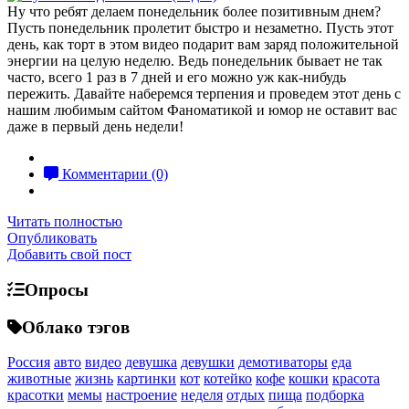
Ну что ребят делаем понедельник более позитивным днем?
Пусть понедельник пролетит быстро и незаметно. Пусть этот
день, как торт в этом видео подарит вам заряд положительной
энергии на целую неделю. Ведь понедельник бывает не так
часто, всего 1 раз в 7 дней и его можно уж как-нибудь
пережить. Давайте наберемся терпения и проведем этот день с
нашим любимым сайтом Фаноматикой и юмор не оставит вас
даже в первый день недели!
Комментарии (0)
Читать полностью
Опубликовать
Добавить свой пост
Опросы
Облако тэгов
Россия
авто
видео
девушка
девушки
демотиваторы
еда
животные
жизнь
картинки
кот
котейко
кофе
кошки
красота
красотки
мемы
настроение
неделя
отдых
пища
подборка