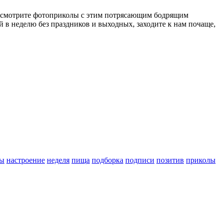
л посмотрите фотоприколы с этим потрясающим бодрящим
й в неделю без праздников и выходных, заходите к нам почаще,
ы
настроение
неделя
пища
подборка
подписи
позитив
приколы