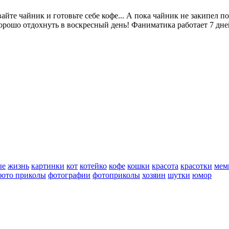
евайте чайник и готовьте себе кофе... А пока чайник не закипе
хорошо отдохнуть в воскресный день! Фаниматика работает 7 дне
ые
жизнь
картинки
кот
котейко
кофе
кошки
красота
красотки
мем
фото приколы
фотографии
фотоприколы
хозяин
шутки
юмор