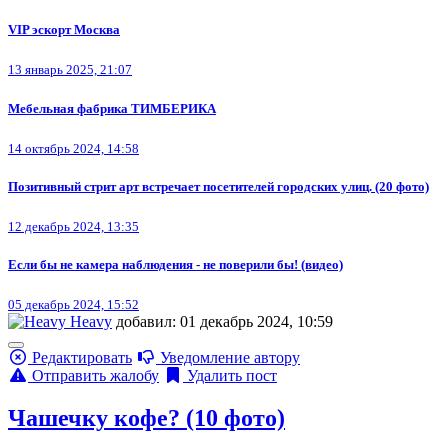
VIP эскорт Москва
13 январь 2025, 21:07
Мебельная фабрика ТИМБЕРИКА
14 октябрь 2024, 14:58
Позитивный стрит арт встречает посетителей городских улиц. (20 фото)
12 декабрь 2024, 13:35
Если бы не камера наблюдения - не поверили бы! (видео)
05 декабрь 2024, 15:52
Heavy
добавил: 01 декабрь 2024, 10:59
Редактировать
Уведомление автору
Отправить жалобу
Удалить пост
Чашечку кофе? (10 фото)