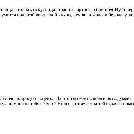
ерица готовки, искусница стряпни - артистка блин! 🤣 Ну теперь
лумится над этой королевой кухни, лучше пожалеем бедолагу, ве
и? Сейчас попробую - оценю! Да что ты себе позволяешь подума
 а нам после тебя её есть? Ничего, отвечает котейко, мясо помы