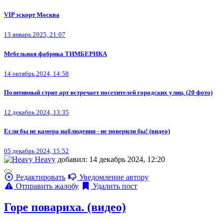
VIP эскорт Москва
13 январь 2025, 21:07
Мебельная фабрика ТИМБЕРИКА
14 октябрь 2024, 14:58
Позитивный стрит арт встречает посетителей городских улиц. (20 фото)
12 декабрь 2024, 13:35
Если бы не камера наблюдения - не поверили бы! (видео)
05 декабрь 2024, 15:52
Heavy
добавил: 14 декабрь 2024, 12:20
Редактировать
Уведомление автору
Отправить жалобу
Удалить пост
Горе повариха. (видео)