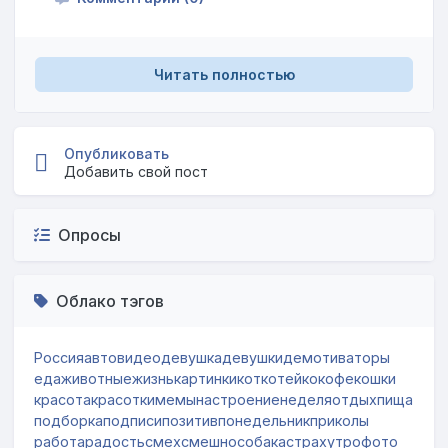
Читать полностью
Опубликовать
Добавить свой пост
Опросы
Облако тэгов
Россия
авто
видео
девушка
девушки
демотиваторы
еда
животные
жизнь
картинки
кот
котейко
кофе
кошки
красота
красотки
мемы
настроение
неделя
отдых
пища
подборка
подписи
позитив
понедельник
приколы
работа
радость
смех
смешно
собака
страх
утро
фото