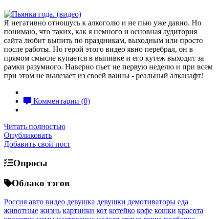
Я негативно отношусь к алкоголю и не пью уже давно. Но
понимаю, что таких, как я немного и основная аудитория
сайта любит выпить по праздникам, выходным или просто
после работы. Но герой этого видео явно перебрал, он в
прямом смысле купается в выпивке и его кутеж выходит за
рамки разумного. Наверно пьет не первую неделю и при всем
при этом не вылезает из своей ванны - реальный алканафт!
Комментарии (0)
Читать полностью
Опубликовать
Добавить свой пост
Опросы
Облако тэгов
Россия
авто
видео
девушка
девушки
демотиваторы
еда
животные
жизнь
картинки
кот
котейко
кофе
кошки
красота