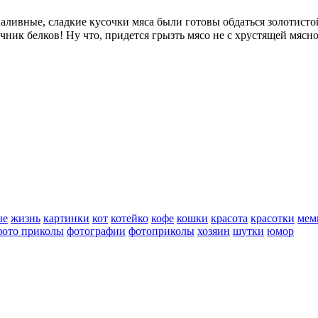
аливные, сладкие кусочки мяса были готовы обдаться золотистой 
ик белков! Ну что, придется грызть мясо не с хрустящей мясной
ые
жизнь
картинки
кот
котейко
кофе
кошки
красота
красотки
мем
фото приколы
фотографии
фотоприколы
хозяин
шутки
юмор