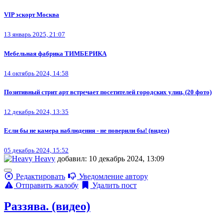
VIP эскорт Москва
13 январь 2025, 21:07
Мебельная фабрика ТИМБЕРИКА
14 октябрь 2024, 14:58
Позитивный стрит арт встречает посетителей городских улиц. (20 фото)
12 декабрь 2024, 13:35
Если бы не камера наблюдения - не поверили бы! (видео)
05 декабрь 2024, 15:52
Heavy
добавил: 10 декабрь 2024, 13:09
Редактировать
Уведомление автору
Отправить жалобу
Удалить пост
Раззява. (видео)