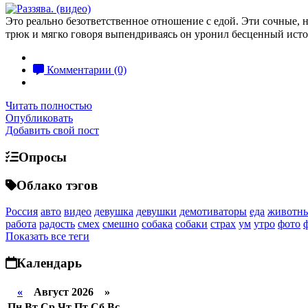
Это реально безответственное отношение с едой. Эти сочные, н
трюк и мягко говоря выпендриваясь он уронил бесценный источн
Комментарии (0)
Читать полностью
Опубликовать
Добавить свой пост
Опросы
Облако тэгов
Россия
авто
видео
девушка
девушки
демотиваторы
еда
животн
работа
радость
смех
смешно
собака
собаки
страх
ум
утро
фото
Показать все теги
Календарь
«
Август 2026 »
Пн
Вт
Ср
Чт
Пт
Сб
Вс