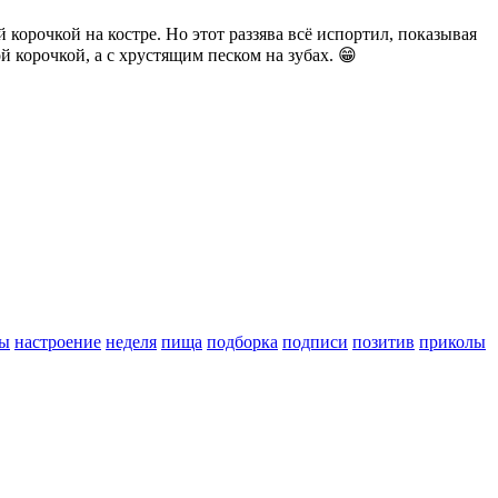
корочкой на костре. Но этот раззява всё испортил, показывая
 корочкой, а с хрустящим песком на зубах. 😁
ы
настроение
неделя
пища
подборка
подписи
позитив
приколы