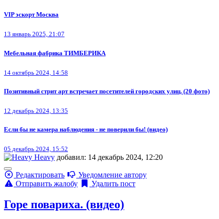
VIP эскорт Москва
13 январь 2025, 21:07
Мебельная фабрика ТИМБЕРИКА
14 октябрь 2024, 14:58
Позитивный стрит арт встречает посетителей городских улиц. (20 фото)
12 декабрь 2024, 13:35
Если бы не камера наблюдения - не поверили бы! (видео)
05 декабрь 2024, 15:52
Heavy
добавил: 14 декабрь 2024, 12:20
Редактировать
Уведомление автору
Отправить жалобу
Удалить пост
Горе повариха. (видео)