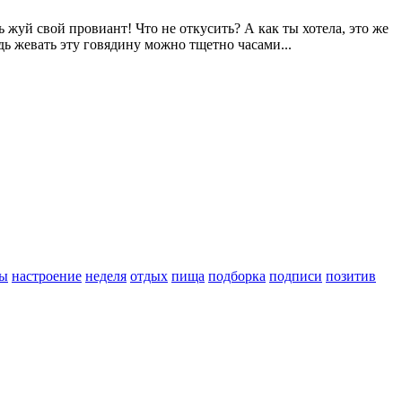
 жуй свой провиант! Что не откусить? А как ты хотела, это же
дь жевать эту говядину можно тщетно часами...
ы
настроение
неделя
отдых
пища
подборка
подписи
позитив