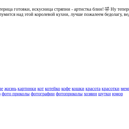
ерица готовки, искусница стряпни - артистка блин! 🤣 Ну теперь
лумится над этой королевой кухни, лучше пожалеем бедолагу, ве
ые
жизнь
картинки
кот
котейко
кофе
кошки
красота
красотки
мем
о
фото приколы
фотографии
фотоприколы
хозяин
шутки
юмор