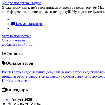
Я уже вижу как к ней выставилась очередь за рецептом 😂 Маст
твой фирменный рецепт - мясо не прожуй! Ну ладно не будем г
Комментарии (0)
Читать полностью
Опубликовать
Добавить свой пост
Опросы
Облако тэгов
Россия
авто
видео
девушка
девушки
демотиваторы
еда
животн
приколы
работа
радость
смех
смешно
собака
страх
ум
утро
фот
Показать все теги
Календарь
«
Август 2026 »
Пн
Вт
Ср
Чт
Пт
Сб
Вс