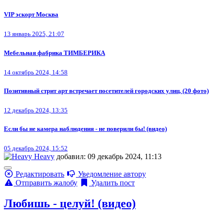
VIP эскорт Москва
13 январь 2025, 21:07
Мебельная фабрика ТИМБЕРИКА
14 октябрь 2024, 14:58
Позитивный стрит арт встречает посетителей городских улиц. (20 фото)
12 декабрь 2024, 13:35
Если бы не камера наблюдения - не поверили бы! (видео)
05 декабрь 2024, 15:52
Heavy
добавил: 09 декабрь 2024, 11:13
Редактировать
Уведомление автору
Отправить жалобу
Удалить пост
Любишь - целуй! (видео)