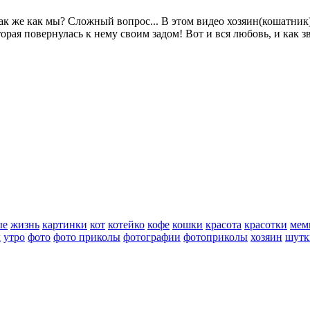
 же как мы? Сложный вопрос... В этом видео хозяин(кошатник)
орая повернулась к нему своим задом! Вот и вся любовь, и как з
ые
жизнь
картинки
кот
котейко
кофе
кошки
красота
красотки
мем
х
утро
фото
фото приколы
фотографии
фотоприколы
хозяин
шутк