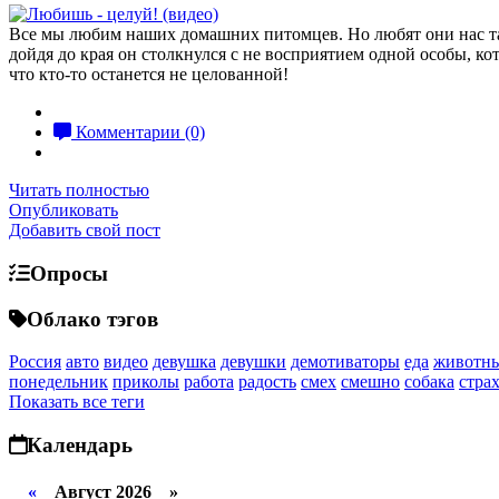
Все мы любим наших домашних питомцев. Но любят они нас так
дойдя до края он столкнулся с не восприятием одной особы, кот
что кто-то останется не целованной!
Комментарии (0)
Читать полностью
Опубликовать
Добавить свой пост
Опросы
Облако тэгов
Россия
авто
видео
девушка
девушки
демотиваторы
еда
животн
понедельник
приколы
работа
радость
смех
смешно
собака
стра
Показать все теги
Календарь
«
Август 2026 »