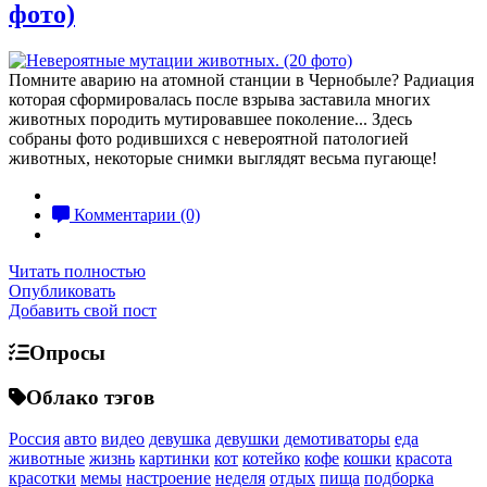
фото)
Помните аварию на атомной станции в Чернобыле? Радиация
которая сформировалась после взрыва заставила многих
животных породить мутировавшее поколение... Здесь
собраны фото родившихся с невероятной патологией
животных, некоторые снимки выглядят весьма пугающе!
Комментарии (0)
Читать полностью
Опубликовать
Добавить свой пост
Опросы
Облако тэгов
Россия
авто
видео
девушка
девушки
демотиваторы
еда
животные
жизнь
картинки
кот
котейко
кофе
кошки
красота
красотки
мемы
настроение
неделя
отдых
пища
подборка