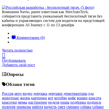
Компания Navio, ранее известная как SberAutoTech,
собирается представить уникальный беспилотный тягач без
кабины и управляющих систем для водителя на предстоящей
конференции AI Journey с 11 по 13 декабря.
Комментарии (0)
Читать полностью
Опубликовать
Добавить свой пост
Опросы
Облако тэгов
Россия
авто
видео
девушка
девушки
демотиваторы
еда
животные
жизнь
картинки
кот
котейко
кофе
кошки
красота
красотки
мемы
настроение
неделя
пища
подборка
подписи
позитив
приколы
работа
радость
смех
смешно
собака
собаки