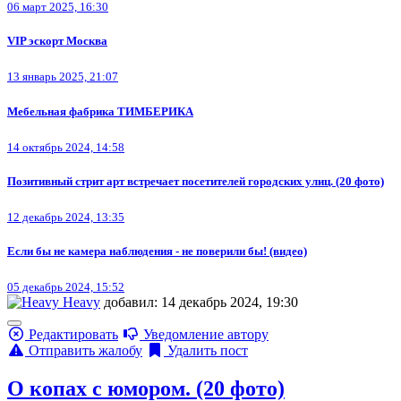
06 март 2025, 16:30
VIP эскорт Москва
13 январь 2025, 21:07
Мебельная фабрика ТИМБЕРИКА
14 октябрь 2024, 14:58
Позитивный стрит арт встречает посетителей городских улиц. (20 фото)
12 декабрь 2024, 13:35
Если бы не камера наблюдения - не поверили бы! (видео)
05 декабрь 2024, 15:52
Heavy
добавил: 14 декабрь 2024, 19:30
Редактировать
Уведомление автору
Отправить жалобу
Удалить пост
О копах с юмором. (20 фото)