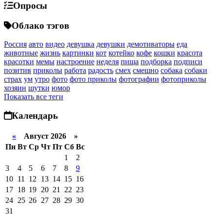
Опросы
Облако тэгов
Россия
авто
видео
девушка
девушки
демотиваторы
еда
животные
жизнь
картинки
кот
котейко
кофе
кошки
красота
красотки
мемы
настроение
неделя
пища
подборка
подписи
позитив
приколы
работа
радость
смех
смешно
собака
собаки
страх
ум
утро
фото
фото приколы
фотографии
фотоприколы
хозяин
шутки
юмор
Показать все теги
Календарь
«
Август 2026 »
Пн
Вт
Ср
Чт
Пт
Сб
Вс
1
2
3
4
5
6
7
8
9
10
11
12
13
14
15
16
17
18
19
20
21
22
23
24
25
26
27
28
29
30
31