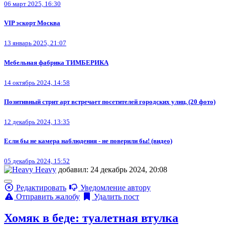
06 март 2025, 16:30
VIP эскорт Москва
13 январь 2025, 21:07
Мебельная фабрика ТИМБЕРИКА
14 октябрь 2024, 14:58
Позитивный стрит арт встречает посетителей городских улиц. (20 фото)
12 декабрь 2024, 13:35
Если бы не камера наблюдения - не поверили бы! (видео)
05 декабрь 2024, 15:52
Heavy
добавил: 24 декабрь 2024, 20:08
Редактировать
Уведомление автору
Отправить жалобу
Удалить пост
Хомяк в беде: туалетная втулка