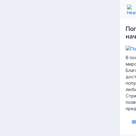
Пог
нач
В по
миро
Благ
дост
попу
люби
Стри
позв
пре