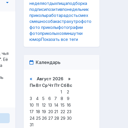
неделя
отдых
пища
подборка
подписи
позитив
понедельник
приколы
работа
радость
смех
смешно
собака
страх
утро
фото
фото приколы
фотографии
фотоприколы
хозяин
шутки
юмор
Показать все теги
 чья
. Её
Календарь
ма
ль
«
Август 2026 »
Пн
Вт
Ср
Чт
Пт
Сб
Вс
1
2
3
4
5
6
7
8
9
10
11
12
13
14
15
16
17
18
19
20
21
22
23
24
25
26
27
28
29
30
31