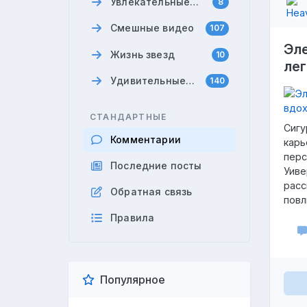
Увлекательные
8
анекдоты
Смешные видео
107
Эле
Жизнь звезд
10
лег
Удивительные
140
факты
СТАНДАРТНЫЕ
Сигу
Комментарии
карь
перс
Последние посты
Уиве
расс
Обратная связь
повл
Правила
Популярное