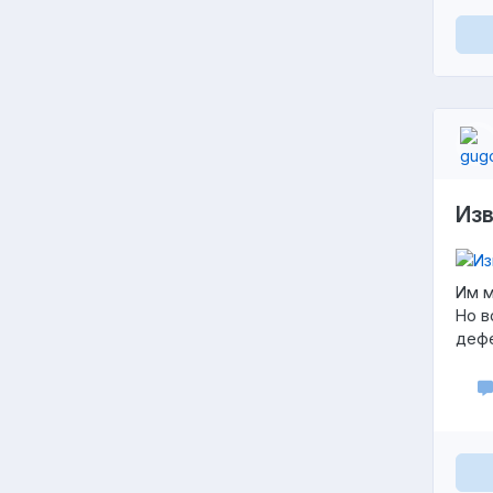
Из
Им м
Но в
дефе