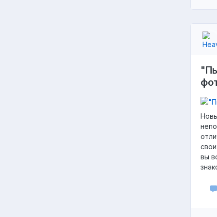
"Пь
фо
Новы
непо
отли
свои
вы в
знак