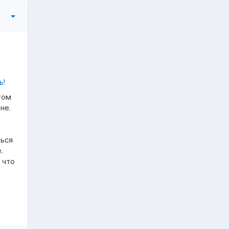
том
не.
ться
.
 что