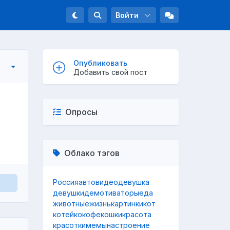
Войти
Опубликовать
Добавить свой пост
Опросы
Облако тэгов
Россия
авто
видео
девушка
девушки
демотиваторы
еда
животные
жизнь
картинки
кот
котейко
кофе
кошки
красота
красотки
мемы
настроение