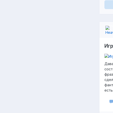
Игр
Дава
сост
фраз
сдел
фант
есть