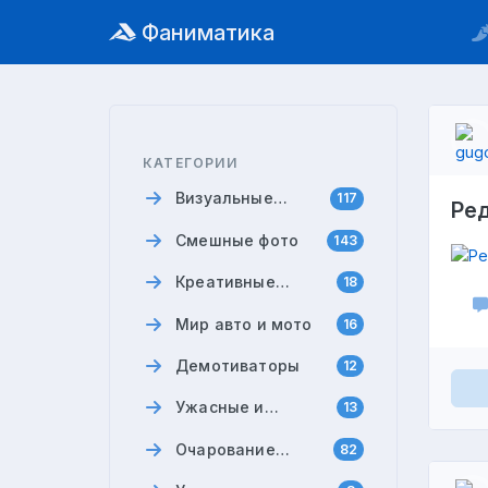
Фаниматика
КАТЕГОРИИ
Визуальные
117
Ре
истории
Смешные фото
143
Креативные
18
мемы
Мир авто и мото
16
Демотиваторы
12
Ужасные и
13
смешные
Очарование
82
моменты
девушек