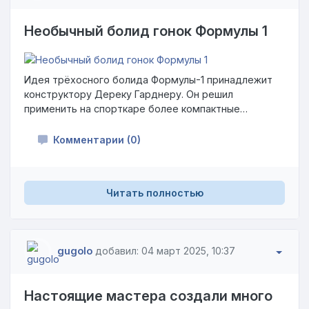
Необычный болид гонок Формулы 1
Идея трёхосного болида Формулы-1 принадлежит
конструктору Дереку Гарднеру. Он решил
применить на спорткаре более компактные
передние колёса для уменьшения лобового
сопротивления и оптимизации воздушных потоков,
Комментарии (0)
по сути, шины прятались за передним обтекателем.
Однако их уменьшение отрицательно сказалось на
устойчивости болида, поэтому Гарднер
Читать полностью
задействовал вторую пару колёс. Тем самым он
рассчитывал увеличить пятно контакта в передней
части машины и, соответственно, улучшить её
поведение.
gugolo
добавил: 04 март 2025, 10:37
Настоящие мастера создали много