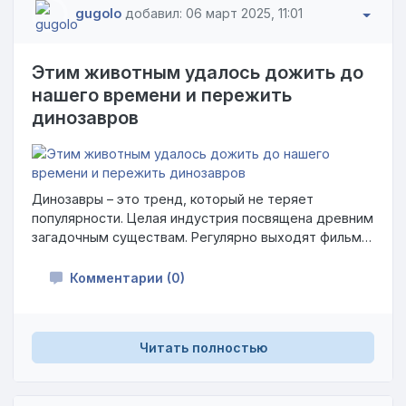
gugolo
добавил: 06 март 2025, 11:01
Этим животным удалось дожить до
нашего времени и пережить
динозавров
Динозавры – это тренд, который не теряет
популярности. Целая индустрия посвящена древним
загадочным существам. Регулярно выходят фильмы
по этой теме, а книгам, одежде и сувенирам
тематики нет числа. А ведь есть не менее
Комментарии (0)
достойные кандидаты на славу, которые жили
вместе с динозаврами. Так что нам повезло застать
доисторических существ, которые были лучшими
Читать полностью
друзьями (или врагами) динозавров.