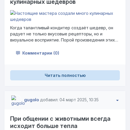
кулинарных шедевров
Когда талантливый кондитер создаёт шедевр, он
радует не только вкусовые рецепторы, но и
визуальное восприятие. Порой произведения этих
мастеров настолько изысканны, что их даже жалко
разрезать. Благодаря удивительным навыкам,
Комментарии (0)
чувству стиля и детальной проработке, они
превращают привычные ингредиенты в настоящие
произведения искусства. В этой подборке
Читать полностью
представлены торты, граничащие между едой и
художественным творчеством.
gugolo
добавил: 04 март 2025, 10:35
При общении с животными всегда
исходит больше тепла