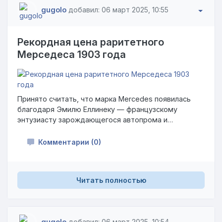
gugolo
добавил: 06 март 2025, 10:55
Рекордная цена раритетного
Мерседеса 1903 года
Принято считать, что марка Mercedes появилась
благодаря Эмилю Еллинеку — французскому
энтузиасту зарождающегося автопрома и
представителю немецкой компании Daimler Motoren
Gesellschaft. Один из первых автомобилей,
Комментарии (0)
выпущенных Готтлибом Даймлером и Вильгельмом
Майбахом под этим брендом, ушёл с молотка на
аукционе Gooding за 12,1 миллиона долларов.
Читать полностью
Эксперты утверждают, что это рекорд для
классических автомобилей.
gugolo
добавил: 06 март 2025, 10:54