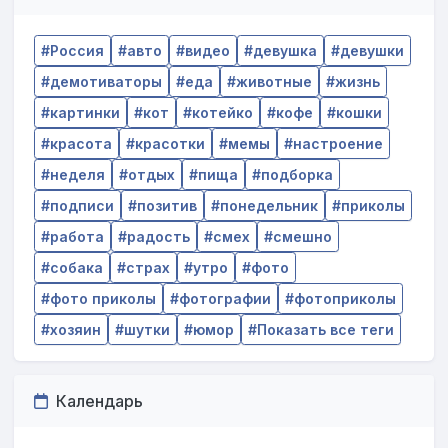
Россия
авто
видео
девушка
девушки
демотиваторы
еда
животные
жизнь
картинки
кот
котейко
кофе
кошки
красота
красотки
мемы
настроение
неделя
отдых
пища
подборка
подписи
позитив
понедельник
приколы
работа
радость
смех
смешно
собака
страх
утро
фото
фото приколы
фотографии
фотоприколы
хозяин
шутки
юмор
Показать все теги
Календарь