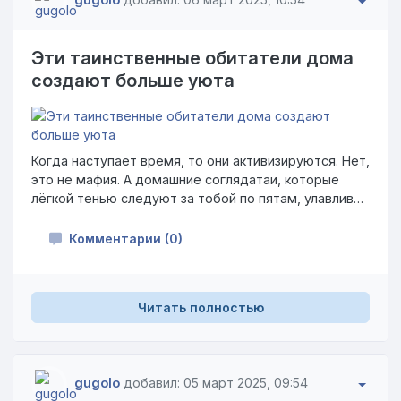
Эти таинственные обитатели дома
создают больше уюта
Когда наступает время, то они активизируются. Нет,
это не мафия. А домашние соглядатаи, которые
лёгкой тенью следуют за тобой по пятам, улавливая
малейшие нюансы настроения. Их пронизывающий
взгляд достигает глубины души, а отпечатки
Комментарии (0)
бархатных лапок могут обнаружиться в любом,
даже самом неподходящем месте. Что же это за
загадочные существа? Конечно, котики, без
Читать полностью
которых мир не был бы таким прекрасным.
gugolo
добавил: 05 март 2025, 09:54