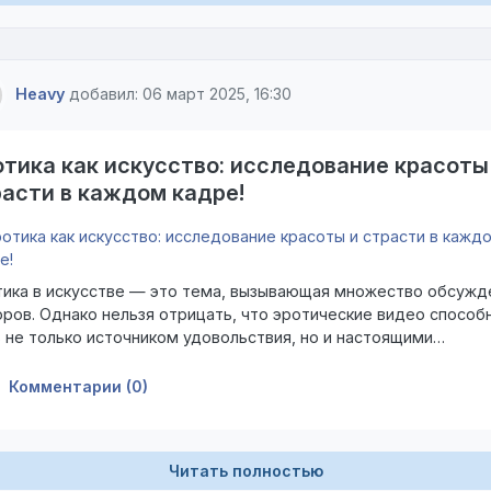
Heavy
добавил: 06 март 2025, 16:30
тика как искусство: исследование красоты
асти в каждом кадре!
ика в искусстве — это тема, вызывающая множество обсужд
оров. Однако нельзя отрицать, что эротические видео способ
 не только источником удовольствия, но и настоящими
зведениями искусства. В этой статье мы рассмотрим, как эро
овится формой искусства, исследуем её эстетические аспект
Комментарии (0)
ние на культуру и общество.
Читать полностью