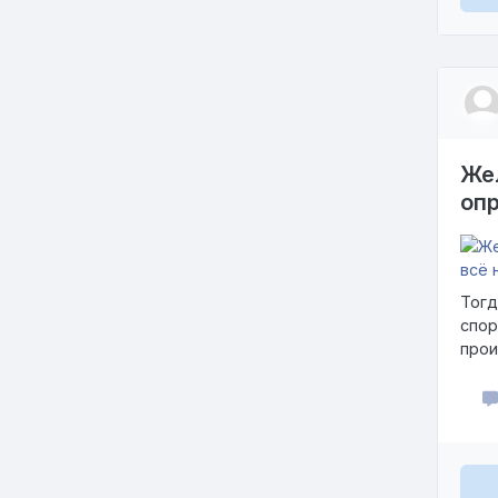
Жел
оп
Тогд
спор
прои
перв
боко
куми