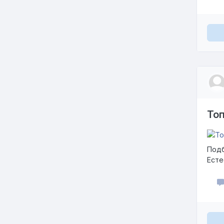
То
Подб
Есте