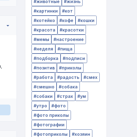
животные
жизнь
картинки
кот
котейко
кофе
кошки
красота
красотки
мемы
настроение
неделя
пища
подборка
подписи
,
позитив
приколы
работа
радость
смех
смешно
собака
собаки
страх
ум
утро
фото
фото приколы
фотографии
фотоприколы
хозяин