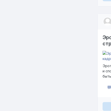
Эро
стр
Эрот
и сп
быть
прои
стан
влия