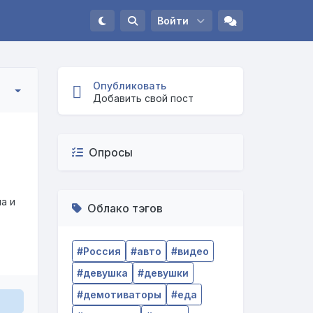
Войти
Опубликовать
Добавить свой пост
Опросы
а и
Облако тэгов
Россия
авто
видео
девушка
девушки
демотиваторы
еда