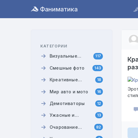
Фаниматика
КАТЕГОРИИ
Визуальные
117
Кр
истории
ра
Смешные фото
143
Креативные
18
мемы
Эрот
Мир авто и мото
16
стил
Демотиваторы
12
Ужасные и
13
смешные
Очарование
82
моменты
девушек