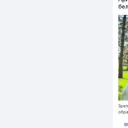
бе
Зрел
обра