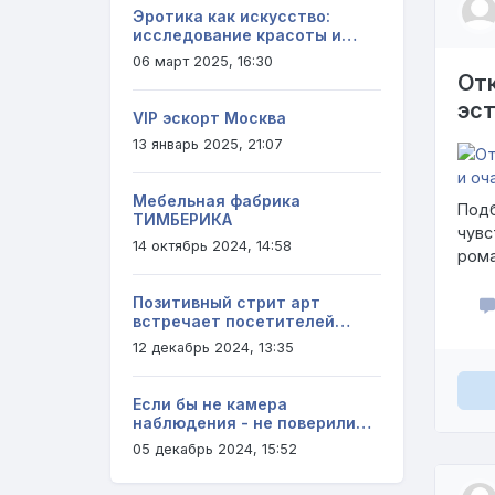
Эротика как искусство:
исследование красоты и
страсти в каждом кадре!
06 март 2025, 16:30
От
эст
VIP эскорт Москва
13 январь 2025, 21:07
Мебельная фабрика
Подб
ТИМБЕРИКА
чувс
14 октябрь 2024, 14:58
рома
Позитивный стрит арт
встречает посетителей
городских улиц. (20 фото)
12 декабрь 2024, 13:35
Если бы не камера
наблюдения - не поверили
бы! (видео)
05 декабрь 2024, 15:52