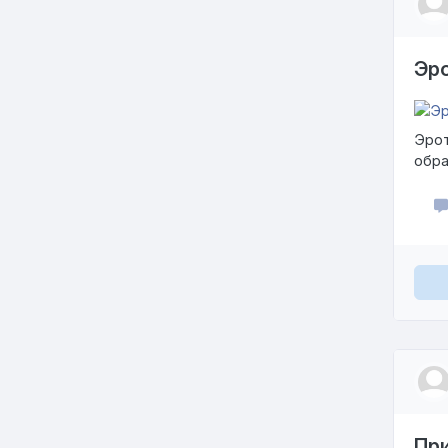
Эро
Эрот
обра
Пр