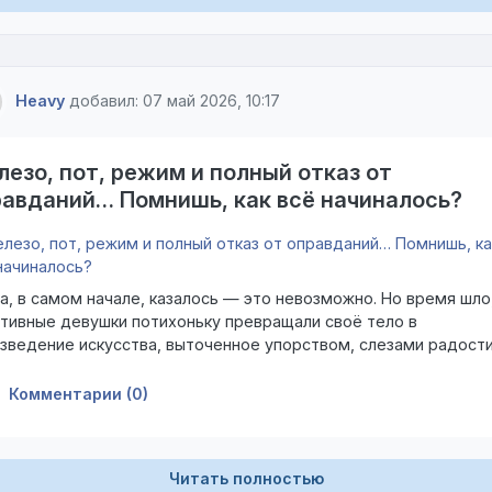
Heavy
добавил: 07 май 2026, 10:17
езо, пот, режим и полный отказ от
равданий… Помнишь, как всё начиналось?
а, в самом начале, казалось — это невозможно. Но время шло,
тивные девушки потихоньку превращали своё тело в
зведение искусства, выточенное упорством, слезами радости
ой гордостью за себя. Никакой «поплывшей формы» или дряб
в — только плавные, сильные линии, как на старых фотографи
Комментарии (0)
ров из журналов 2000-х.
Читать полностью