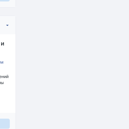
 и
ений
ны
тика
ы и