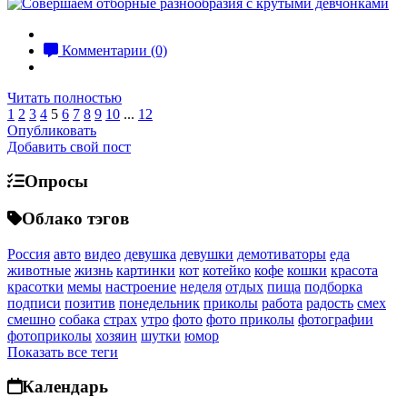
Комментарии (0)
Читать полностью
1
2
3
4
5
6
7
8
9
10
...
12
Опубликовать
Добавить свой пост
Опросы
Облако тэгов
Россия
авто
видео
девушка
девушки
демотиваторы
еда
животные
жизнь
картинки
кот
котейко
кофе
кошки
красота
красотки
мемы
настроение
неделя
отдых
пища
подборка
подписи
позитив
понедельник
приколы
работа
радость
смех
смешно
собака
страх
утро
фото
фото приколы
фотографии
фотоприколы
хозяин
шутки
юмор
Показать все теги
Календарь