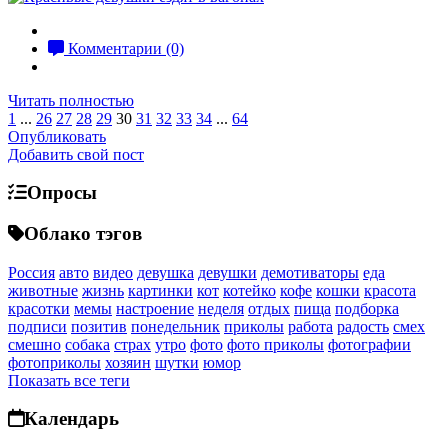
Комментарии (0)
Читать полностью
1
...
26
27
28
29
30
31
32
33
34
...
64
Опубликовать
Добавить свой пост
Опросы
Облако тэгов
Россия
авто
видео
девушка
девушки
демотиваторы
еда
животные
жизнь
картинки
кот
котейко
кофе
кошки
красота
красотки
мемы
настроение
неделя
отдых
пища
подборка
подписи
позитив
понедельник
приколы
работа
радость
смех
смешно
собака
страх
утро
фото
фото приколы
фотографии
фотоприколы
хозяин
шутки
юмор
Показать все теги
Календарь