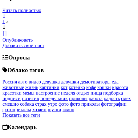
Читать полностью
1
2
Опубликовать
Добавить свой пост
Опросы
Облако тэгов
Россия
авто
видео
девушка
девушки
демотиваторы
еда
животные
жизнь
картинки
кот
котейко
кофе
кошки
красота
красотки
мемы
настроение
неделя
отдых
пища
подборка
подписи
позитив
понедельник
приколы
работа
радость
смех
смешно
собака
страх
утро
фото
фото приколы
фотографии
фотоприколы
хозяин
шутки
юмор
Показать все теги
Календарь