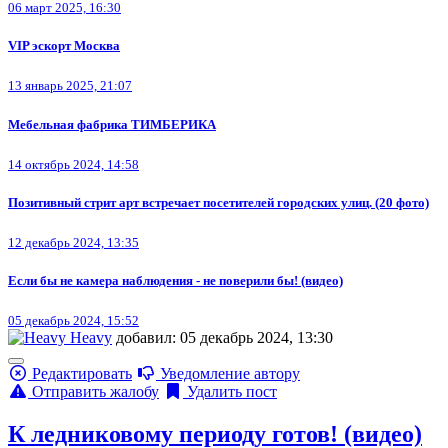
06 март 2025, 16:30
VIP эскорт Москва
13 январь 2025, 21:07
Мебельная фабрика ТИМБЕРИКА
14 октябрь 2024, 14:58
Позитивный стрит арт встречает посетителей городских улиц. (20 фото)
12 декабрь 2024, 13:35
Если бы не камера наблюдения - не поверили бы! (видео)
05 декабрь 2024, 15:52
Heavy
добавил: 05 декабрь 2024, 13:30
Редактировать
Уведомление автору
Отправить жалобу
Удалить пост
К ледниковому периоду готов! (видео)