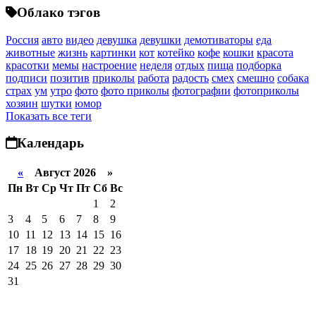
Облако тэгов
Россия
авто
видео
девушка
девушки
демотиваторы
еда
животные
жизнь
картинки
кот
котейко
кофе
кошки
красота
красотки
мемы
настроение
неделя
отдых
пища
подборка
подписи
позитив
приколы
работа
радость
смех
смешно
собака
страх
ум
утро
фото
фото приколы
фотографии
фотоприколы
хозяин
шутки
юмор
Показать все теги
Календарь
«
Август 2026 »
Пн
Вт
Ср
Чт
Пт
Сб
Вс
1
2
3
4
5
6
7
8
9
10
11
12
13
14
15
16
17
18
19
20
21
22
23
24
25
26
27
28
29
30
31